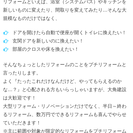
リフォームといえば、浴室（システムバス）やキッチンを
遺品整理
新しいものに変えたり、間取りを変えてみたり…そんな大
規模なものだけではなく、
- 遺品整理・生前整理の流れ
ドアを開けたら自動で便座が開くトイレに換えたい！
- 遺品整理に関する費用
玄関ドアを新しいのに換えたい！
会社情報
部屋のクロスや床を換えたい！
- 代表挨拶
そんなちょっとしたリフォームのことをプチリフォームと
言ったりします。
お問い合わせ
よく『たったこれだけなんだけど、やってもらえるのか
な…？』と心配される方もいらっしゃいますが、大角建設
は大歓迎です！
大型リフォーム・リノベーションだけでなく、半日～終わ
るリフォーム、数万円でできるリフォームも喜んでやらせ
ていただきます！
※主に範囲や対象が限定的なリフォームをプチリフォーム