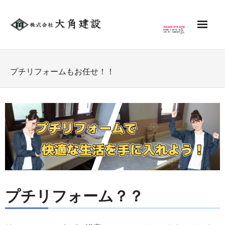
HOME
プチリフォームもお任せ！！
新築
- 建築実例
リフォーム
土木工事
不動産
プチリフォーム？？
サポート