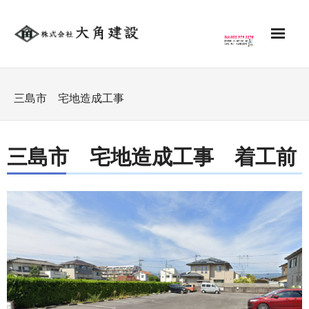
HOME
三島市 宅地造成工事
新築
三島市 宅地造成工事 着工前
- 建築実例
リフォーム
土木工事
不動産
サポート